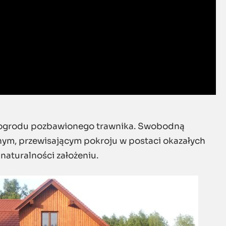
s ogrodu pozbawionego trawnika. Swobodną
nym, przewisającym pokroju w postaci okazałych
i naturalności założeniu.