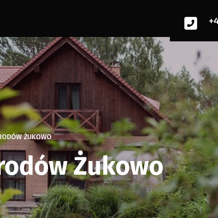
+4
GRODÓW ŻUKOWO
grodów Żukowo