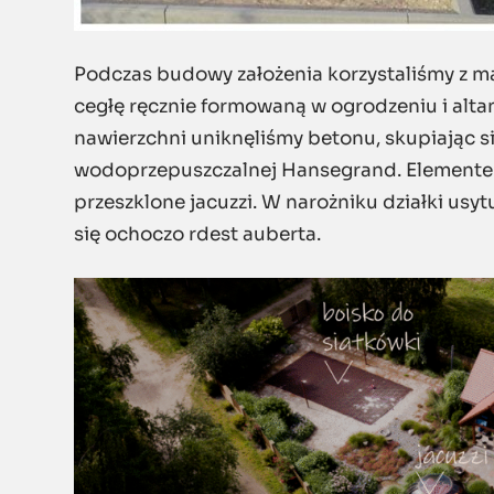
Podczas budowy założenia korzystaliśmy z m
cegłę ręcznie formowaną w ogrodzeniu i altan
nawierzchni uniknęliśmy betonu, skupiając s
wodoprzepuszczalnej Hansegrand. Elementem 
przeszklone jacuzzi. W narożniku działki usy
się ochoczo rdest auberta.