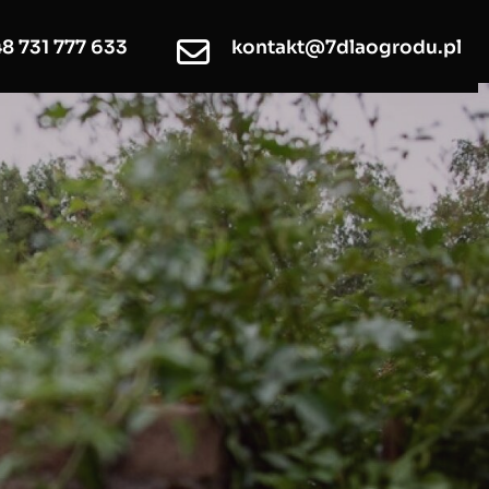
8 731 777 633
kontakt@7dlaogrodu.pl