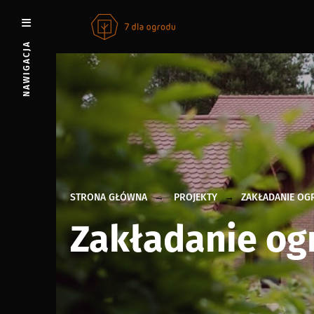
Przejdź
do
NAWIGACJA
treści
STRONA GŁÓWNA
PROJEKTY
ZAKŁADANIE O
Zakładanie o